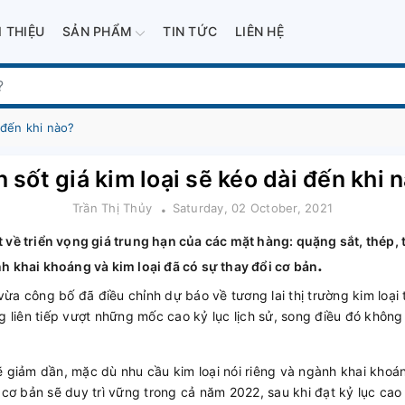
I THIỆU
SẢN PHẨM
TIN TỨC
LIÊN HỆ
 đến khi nào?
 sốt giá kim loại sẽ kéo dài đến khi 
Trần Thị Thủy
Saturday, 02 October, 2021
 về triển vọng giá trung hạn của các mặt hàng: quặng sắt, thép, 
.
h khai khoáng và kim loại đã có sự thay đổi cơ bản
ừa công bố đã điều chỉnh dự báo về tương lai thị trường kim loại 
g liên tiếp vượt những mốc cao kỷ lục lịch sử, song điều đó không 
ẽ giảm dần, mặc dù nhu cầu kim loại nói riêng và ngành khai kho
 cơ bản sẽ duy trì vững trong cả năm 2022, sau khi đạt kỷ lục cao