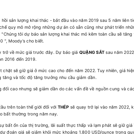
 hồi sản lượng khai thác - bắt đầu vào năm 2019 sau 5 năm liên ti
 chế quy mô mở rộng những dự án có sẵn cũng như phát triển nhữ
 "Chúng tôi dự báo sản lượng khai thác mỏ kẽm toàn cầu sẽ tăng 
0 ", Moody’s cho biết.
y trở về mức giá trước đây. Dự báo giá
QUẶNG SẮT
sau năm 2022 
ạn 2016 đến 2019.
t chặt sẽ giữ giá ở mức cao cho đến năm 2022. Tuy nhiên, giá hi
 tăng và tốc độ tăng trưởng nhu cầu giảm dần.
g đối cao nhưng sẽ giảm dần do các vấn đề về nguồn cung và các t
u trên toàn thế giới đối với
THÉP
sẽ quay trở lại vào năm 2022, 
cao bất thường trong năm nay.
sự bất ổn của thị trường, lãi suất thực thấp và lạm phát sẽ giữ giá
ự đoán giá sẽ giảm khỏi mức khoảng 1.800 USD/ounce trong quý 3