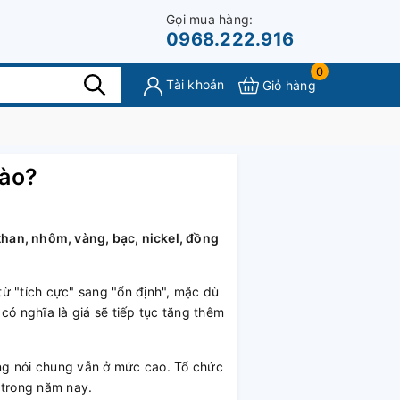
Gọi mua hàng:
0968.222.916
0
Tài khoản
Giỏ hàng
nào?
than, nhôm, vàng, bạc, nickel, đồng
từ "tích cực" sang "ổn định", mặc dù
có nghĩa là giá sẽ tiếp tục tăng thêm
áng nói chung vẫn ở mức cao. Tổ chức
 trong năm nay.