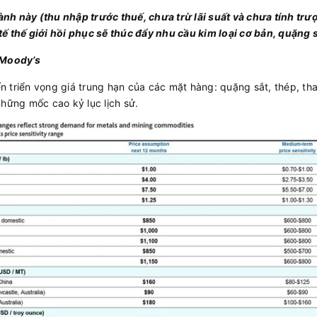
h này (thu nhập trước thuế, chưa trừ lãi suất và chưa tính trượ
ế thế giới hồi phục sẽ thúc đẩy nhu cầu kim loại cơ bản, quặng sắ
 Moody’s
 triển vọng giá trung hạn của các mặt hàng: quặng sắt, thép, tha
những mốc cao kỷ lục lịch sử.