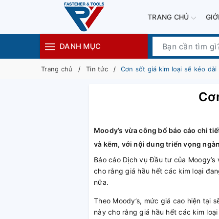
TRANG CHỦ
GIỚ
DANH MỤC
Trang chủ
Tin tức
Cơn sốt giá kim loại sẽ kéo dài
Cơn
Moody’s vừa công bố báo cáo chi tiết
và kẽm, với nội dung triển vọng ngàn
Báo cáo Dịch vụ Đầu tư của Moogy’s v
cho rằng giá hầu hết các kim loại đan
nữa.
Theo Moody’s, mức giá cao hiện tại s
này cho rằng giá hầu hết các kim loại