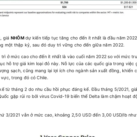
t, giá
NHÔM
dự kiến tiếp tục tăng cho đến ít nhất là đầu năm 20
ng một thập kỷ, sau đó duy trì vững cho đến giữa năm 2022.
ì ở mức cao cho đến ít nhất là vào cuối năm 2022 so với mức trun
ục hỗ trợ giá kim loại đỏ này. Nỗ lực của các quốc gia trong việc 
ng sạch, cũng mang lại lợi ích cho ngành sản xuất đồng, khiến c
vực, trong đó có Chile.
 kể từ tháng 2 do nhu cầu hồi phục đáng kể. Đầu tháng 5/2021, giá
 Quốc gặp rủi ro bởi virus Covid-19 biến thể Delta làm chậm hoạt đ
hứ 3/2021 vẫn ở mức cao, khoảng 2,50 USD đến 3,00 USD/lb như 