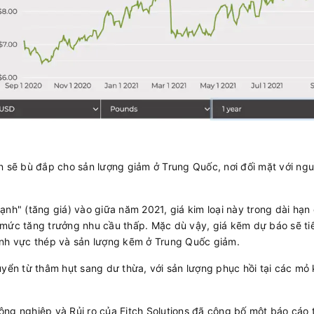
n ​​sẽ bù đắp cho sản lượng giảm ở Trung Quốc, nơi đối mặt với 
ạnh" (tăng giá) vào giữa năm 2021, giá kim loại này trong dài hạ
 mức tăng trưởng nhu cầu thấp. Mặc dù vậy, giá kẽm dự báo sẽ ti
ĩnh vực thép và sản lượng kẽm ở Trung Quốc giảm.
uyển từ thâm hụt sang dư thừa, với sản lượng phục hồi tại các mỏ 
ng nghiệp và Rủi ro của Fitch Solutions đã công bố một báo cáo 