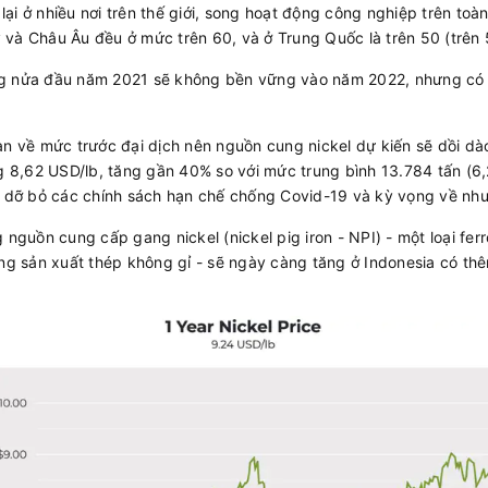
ại ở nhiều nơi trên thế giới, song hoạt động công nghiệp trên toà
và Châu Âu đều ở mức trên 60, và ở Trung Quốc là trên 50 (trên 
g nửa đầu năm 2021 sẽ không bền vững vào năm 2022, nhưng có th
àn về mức trước đại dịch nên nguồn cung nickel dự kiến sẽ dồi dào
8,62 USD/lb, tăng gần 40% so với mức trung bình 13.784 tấn (6,
c dỡ bỏ các chính sách hạn chế chống Covid-19 và kỳ vọng về nhu 
 nguồn cung cấp gang nickel (nickel pig iron - NPI) - một loại fer
ong sản xuất thép không gỉ - sẽ ngày càng tăng ở Indonesia có thê