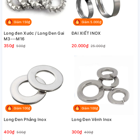
Giảm 150₫
Giảm 5.000₫
Long đen Xước / Long Đen Gai
ĐAI XIẾT INOX
M3---M16
20.000₫
350₫
25.000₫
500₫
Giảm 100₫
Giảm 100₫
Long Đen Phẳng Inox
Long Đen Vênh Inox
400₫
300₫
500₫
400₫