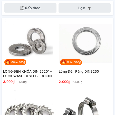
Xếp theo
Lọc
Giảm 500₫
Giảm 500₫
LONG ĐEN KHÓA DIN 25201 –
Lông Đền Răng DIN9250
LOCK WASHER SELF-LOCKING
DIN 25201
2.000₫
3.000₫
2.500₫
3.500₫