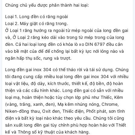
Chúng chủ yếu được phân thành hai loại:
Loại 1. Long đền có răng ngoài
Loại 2. Máy giặt có răng trong.
Ở Loại 1 răng hướng ra ngoài từ mép ngoài của long đền gai
và, Ở Loại 2 răng kéo dài vào trong từ mép trong của long
đèn. Cả hai loại long đền có khóa lò xo DIN 6797 đều cắn
vào bề mặt của đế để chống lại bất kỳ lực nới lỏng nào và
ngăn hấp thụ sốc, rung và trượt.
Long đền gai inox 304 có thể tháo rời và tái sử dụng. Chúng
tôi đang cung cấp nhiều loại long đền gai inox 304 với nhiều
loại vật liệu, độ dày, kích thước, thiết kế, độ bền, độ hoàn
thiện và các cấu hình khác. Long đền gai có sẵn với nhiều
loại mạ, hoàn thiện hoặc tùy chọn lớp phủ như Thiếc, Kẽm
(vàng, trắng, xanh, đen), Mạ kẽm nhúng nóng, Chrome,
Niken-đồng thau, Oxit đen, Thiếc điện, Phốt phát, sơn tĩnh
điện và bất kỳ loại nào khác theo yêu cầu. Chúng tôi cũng
sản xuất long đền gai tùy chỉnh phù hợp hoàn hảo với Thiết
kế và Thông số kỹ thuật của khách hàng.