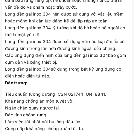
đảm bảo rằng răng bị che khuất hoặc những nơi có thể là
vấn đề do va chạm hoặc trầy xước.
Long đền gai inox 304 nên được sử dụng với vật liệu mềm
hoặc mỏng khi cần lực đáng kể để lắp ráp an toàn.
Long đền gai inox 304 lý tưởng khi độ hở hoặc bề ngoài có
thể là một yếu tố.
Long đền gai inox 304 được sử dụng với các loại đai ốc có
đường kính trong lớn hơn đường kính ngoài của chúng.
Các ứng dụng điển hình của long đền gai inox 304bao gồm
cụm đèn và bảng thiết bị.
Long đền gai inox 304sử dụng trong bất kỳ ứng dụng cơ
điện hoặc điện tử nào.
Đặc trưng:
Tiêu chuẩn tương đương: CSN 021744; UNI 8841.
Khả năng chống ăn mòn tuyệt vời.
Ngăn chặn quay ngược lại.
Đặc tính chống rung.
Làm việc tốt nhất với bu lông đầu lớn.
Cung cấp khả năng chống xoắn tối đa.