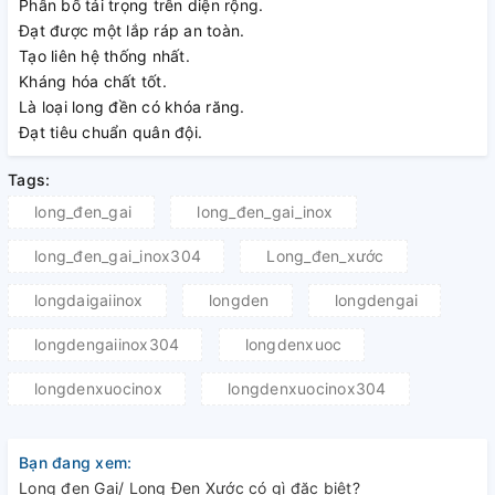
Phân bố tải trọng trên diện rộng.
Đạt được một lắp ráp an toàn.
Tạo liên hệ thống nhất.
Kháng hóa chất tốt.
Là loại long đền có khóa răng.
Đạt tiêu chuẩn quân đội.
Tags:
long_đen_gai
long_đen_gai_inox
long_đen_gai_inox304
Long_đen_xước
longdaigaiinox
longden
longdengai
longdengaiinox304
longdenxuoc
longdenxuocinox
longdenxuocinox304
Bạn đang xem:
Long đen Gai/ Long Đen Xước có gì đặc biệt?