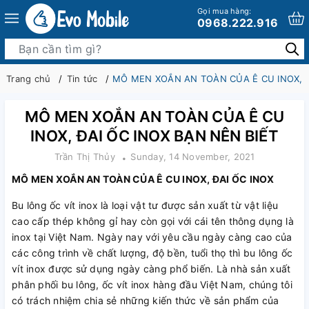
Gọi mua hàng:
0968.222.916
Trang chủ
Tin tức
MÔ MEN XOẮN AN TOÀN CỦA Ê CU INOX, Đ
MÔ MEN XOẮN AN TOÀN CỦA Ê CU
INOX, ĐAI ỐC INOX BẠN NÊN BIẾT
Trần Thị Thủy
Sunday, 14 November, 2021
MÔ MEN XOẮN AN TOÀN CỦA Ê CU INOX, ĐAI ỐC INOX
Bu lông ốc vít inox là loại vật tư được sản xuất từ vật liệu
cao cấp thép không gỉ hay còn gọi với cái tên thông dụng là
inox tại Việt Nam. Ngày nay với yêu cầu ngày càng cao của
các công trình về chất lượng, độ bền, tuổi thọ thì bu lông ốc
vít inox được sử dụng ngày càng phổ biến. Là nhà sản xuất
phân phối bu lông, ốc vít inox hàng đầu Việt Nam, chúng tôi
có trách nhiệm chia sẻ những kiến thức về sản phẩm của