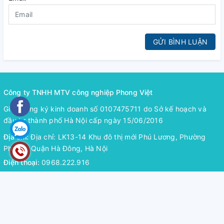
GỬI BÌNH LUẬN
Công ty TNHH MTV công nghiệp Phong Việt
Giấy đăng ký kinh doanh số 0107475711 do Sở kế hoạch và
đầu tư thành phố Hà Nội cấp ngày 15/06/2016
Địa chỉ:
Địa chỉ: LK13-14 Khu đô thị mới Phú Lương, Phường
Phú La, Quận Hà Đông, Hà Nội
Điện thoại:
0968.222.916
Email:
bulongphongviet@gmail.com
Hỗ trợ thanh toán