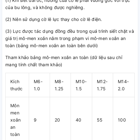
(1) Khi siết đai ốc, hướng của cờ lê phải vuông góc với trục
của bu lông, và không được nghiêng.
(2) Nên sử dụng cờ lê lực thay cho cờ lê điện.
(3) Lực được tác dụng đồng đều trong quá trình siết chặt và
giá trị mô-men xoắn nằm trong phạm vi mô-men xoắn an
toàn (bảng mô-men xoắn an toàn bên dưới)
Tham khảo bảng mô-men xoắn an toàn (dữ liệu sau chỉ
mang tính chất tham khảo)
Kích
M6-
M8-
M10-
M12-
M14-
thước
1.0
1.25
1.5
1.75
2.0
Môn
men
xoắn
9
20
40
55
100
an
toàn