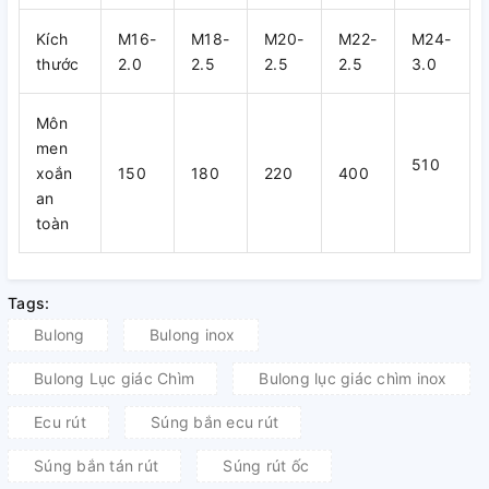
Kích
M16-
M18-
M20-
M22-
M24-
thước
2.0
2.5
2.5
2.5
3.0
Môn
men
510
xoắn
150
180
220
400
an
toàn
Tags:
Bulong
Bulong inox
Bulong Lục giác Chìm
Bulong lục giác chìm inox
Ecu rút
Súng bắn ecu rút
Súng bắn tán rút
Súng rút ốc