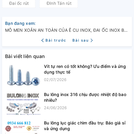
Đai ốc rút
ĐInh Tán rút
Bạn đang xem:
MÔ MEN XOẮN AN TOÀN CỦA Ê CU INOX, ĐAI ỐC INOX BẠN NÊN BIẾT
Bài trước
Bài sau
Bài viết liên quan
Vít tự ren có tốt không? Ưu điểm và ứng
dụng thực tế
02/07/2026
Bu lông inox 316 chịu được nhiệt độ bao
nhiêu?
24/06/2026
Bu lông lục giác chìm đầu trụ: Báo giá sỉ
và ứng dụng