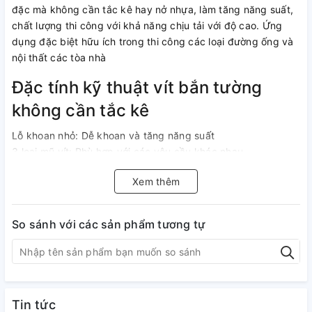
đặc mà không cần tắc kê hay nở nhựa, làm tăng năng suất,
chất lượng thi công với khả năng chịu tải với độ cao. Ứng
dụng đặc biệt hữu ích trong thi công các loại đường ống và
nội thất các tòa nhà
Đặc tính kỹ thuật vít bắn tường
không cần tắc kê
Lỗ khoan nhỏ: Dễ khoan và tăng năng suất
3 loại mũ vít: Phù hợp với các yêu cầu khác nhau.
Mạ bạc chống rỉ: Tăng độ bền của sản phẩm Chịu tải lớn,Tối
Xem thêm
đa lên tới 2,2KN (khi bắt vào bê tông) hoặc 1,1KN (khi bắt
vào Gạch)
Không cần nở nhựa: Bắt trực tiếp vào tường, trần bê tông,
So sánh với các sản phẩm tương tự
gạch ốp lát v.v. Làm giảm chi phí và tăng năng suất, chất
lượng thi công.
Hướng dẫn sử dụng vít không nở
1. Khoan lỗ, sử dụng mũi khoan tiêu chuẩn
Tin tức
2. Định vị chi tiết cần bắt vào