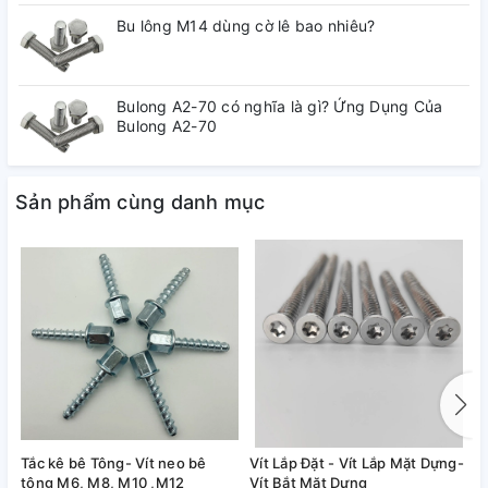
Bu lông M14 dùng cờ lê bao nhiêu?
Bulong A2-70 có nghĩa là gì? Ứng Dụng Của
Bulong A2-70
Sản phẩm cùng danh mục
Tắc kê bê Tông- Vít neo bê
Vít Lắp Đặt - Vít Lắp Mặt Dựng-
V
tông M6, M8, M10 ,M12
Vít Bắt Mặt Dựng
K