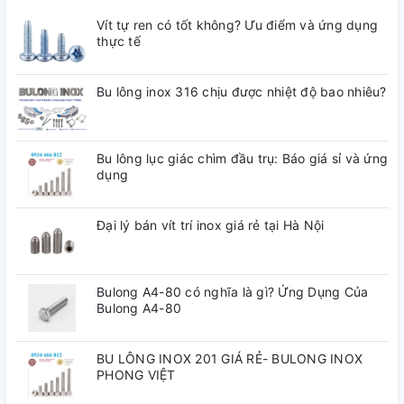
3. Siết vít không nở bằng tô vít
Vít tự ren có tốt không? Ưu điểm và ứng dụng
4. Hoàn thành
thực tế
Bộ sản phẩm bao gồm:
Bu lông inox 316 chịu được nhiệt độ bao nhiêu?
– 01 hộp đựng bằng nhựa plastic trong suốt
Tùy chọn: Mũi khoan tiêu chuẩn
Bu lông lục giác chìm đầu trụ: Báo giá sỉ và ứng
dụng
Đại lý bán vít trí inox giá rẻ tại Hà Nội
Bulong A4-80 có nghĩa là gì? Ứng Dụng Của
Bulong A4-80
BU LÔNG INOX 201 GIÁ RẺ- BULONG INOX
PHONG VIỆT