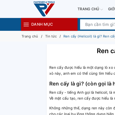
TRANG CHỦ
GIỚ
DANH MỤC
Trang chủ
Tin tức
Ren cấy (Helicoil) là gì? Ren c
Ren c
Ren cấy được hiểu là một dạng lò xo 
xò này, anh em có thể cùng tìm hiểu 
Ren cấy là gì? (còn gọi là h
Ren cấy - tiếng Anh gọi là helicoil, 
Về mặt cấu tạo, ren cấy được hiểu là m
Không những thế, dạng ren này còn đư
cho các loại bu lông thông dụng hiện