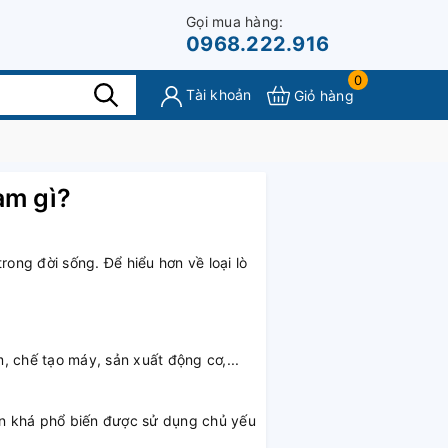
Gọi mua hàng:
0968.222.916
0
Tài khoản
Giỏ hàng
àm gì?
ong đời sống. Để hiểu hơn về loại lò
, chế tạo máy, sản xuất động cơ,...
en khá phổ biến được sử dụng chủ yếu