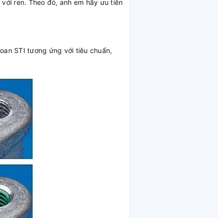
 với ren. Theo đó, anh em hãy ưu tiên
an STI tương ứng với tiêu chuẩn,