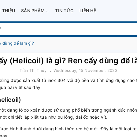
I THIỆU
SẢN PHẨM
TIN TỨC
LIÊN HỆ
ấy dùng để làm gì?
ấy (Helicoil) là gì? Ren cấy dùng để l
Trần Thị Thủy
Wednesday, 15 November, 2023
cứng được sản xuất từ inox 304 với độ bền và tính ứng dụng cao tr
qua bài viết sau đây.
elicoil)
là một dạng lò xo xoắn được sử dụng phổ biến trong ngành đúc nhôm
ột chi tiết lắp xiết tựa như bu lông, đai ốc hoặc vít.
ợc hình thành dưới dạng hình thức ren hệ mét. Đây là một loại r
 nay.