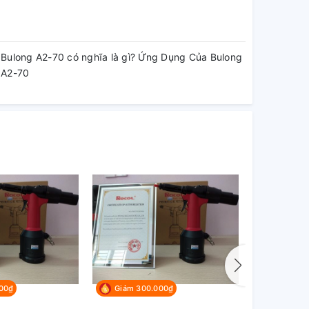
Bulong A2-70 có nghĩa là gì? Ứng Dụng Của Bulong
A2-70
00₫
Giảm 300.000₫
Giảm 44