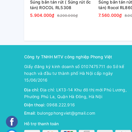
Súng bắn tán rút ( Súng rút ốc
Súng bắn tán rút
2. Công dụng của Súng rút ốc tán chạy bằng Pin
tán) ROCOL RL5308
tán) Rocol RL860
5.904.000₫
7.560.000₫
6.200.000₫
8.0
Súng ROCOL - RL860
có thể sử dụng đa năng cho c
ô tô, máy bay, tàu thuyền, bàn ghế nội thất, xe đồ n
chuyển đi lại nhiều nơi khác nhau.
3. Thông số kỹ thuật súng rút ốc tán dùng pin R
- Hỗ trợ tùy chỉnh: OEM, ODM
Công ty TNHH MTV công nghiệp Phong Việt
- Lực kéo: 22KN
Giấy đăng ký kinh doanh số 0107475711 do Sở kế
hoạch và đầu tư thành phố Hà Nội cấp ngày
- Hành trình: 7mm
15/06/2016
- Điện áp định mức: Pin 18V
Địa chỉ:
Địa chỉ: LK13-14 Khu đô thị mới Phú Lương,
Phường Phú La, Quận Hà Đông, Hà Nội
- Dung lượng pin: 18V / 2.0Ah
Điện thoại:
0968.222.916
- Tuổi thọ pin: Hết pin sau 800-1200 đai ốc đinh tá
Email:
bulongphongviet@gmail.com
- Trọng lượng không có pin: 1,8kg
Hỗ trợ thanh toán