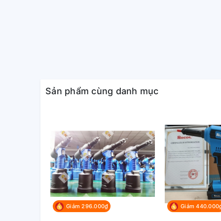
ngoài ra còn có thể đếm được số lượng ốc tán đã rút
Sản phẩm cùng danh mục
-Bộ phận mũi rút:
được sử dụng mũi đặc chủng giúp 
Giảm 296.000₫
Giảm 440.000