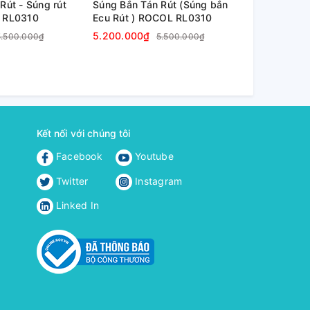
Rút - Súng rút
Súng Bắn Tán Rút (Súng bắn
Súng Bắn Tá
 RL0310
Ecu Rút ) ROCOL RL0310
tán ROCOL 
Hộp nhựa)
5.200.000₫
7.560.000₫
5.500.000₫
5.500.000₫
Kết nối với chúng tôi
Facebook
Youtube
Twitter
Instagram
Linked In