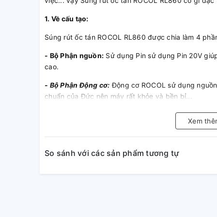
việc... vậy Súng rút ốc tán ROCOL RL860 có gì đặc
1. Về cấu tạo:
Súng rút ốc tán ROCOL RL860 được chia làm 4 phầ
- Bộ Phận nguồn:
Sử dụng Pin sử dụng Pin 20V giúp
cao.
- Bộ Phận Động cơ:
Động cơ ROCOL sử dụng nguồn ng
chuẩn của Đức nên máy rất khỏe và bền bỉ...
Xem thê
So sánh với các sản phẩm tương tự
- Bộ Phận điều chỉnh lực rút:
Màn hình điện tử giúp 