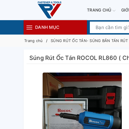
TRANG CHỦ
GIỚ
DANH MỤC
Trang chủ
SÚNG RÚT ỐC TÁN- SÚNG BẮN TÁN RÚT
Súng Rút Ốc Tán ROCOL RL860 ( Ch