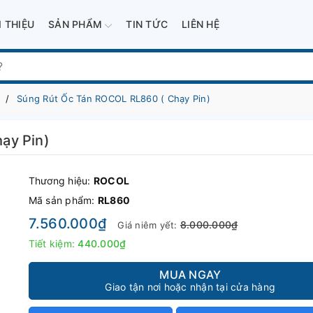
I THIỆU
SẢN PHẨM
TIN TỨC
LIÊN HỆ
Súng Rút Ốc Tán ROCOL RL860 ( Chạy Pin)
ạy Pin)
Thương hiệu:
ROCOL
Mã sản phẩm:
RL860
7.560.000₫
8.000.000₫
Giá niêm yết:
Tiết kiệm:
440.000₫
MUA NGAY
Giao tận nơi hoặc nhận tại cửa hàng