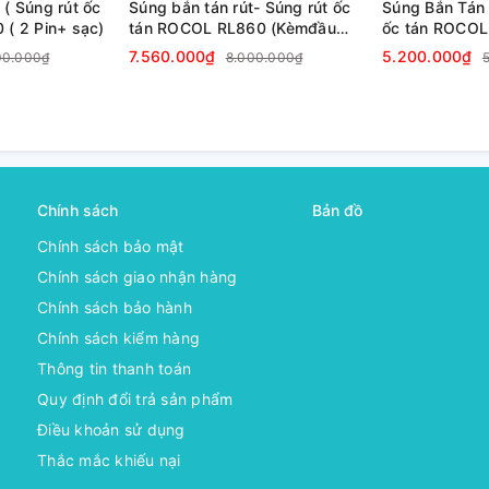
 ( Súng rút ốc
Súng bắn tán rút- Súng rút ốc
Súng Bắn Tán 
 ROCOL - RL860
:
 ( 2 Pin+ sạc)
tán ROCOL RL860 (Kèmđầu
ốc tán ROCOL
M4-5-6-8)
7.560.000₫
5.200.000₫
00.000₫
8.000.000₫
ác công trình, nhà xưởng, lắp ráp sửa chữa
ghề... thiết kế gọn nhẹ dể sử dụng và di
OCOL- RL860
Chính sách
Bản đồ
Chính sách bảo mật
Chính sách giao nhận hàng
Chính sách bảo hành
Chính sách kiểm hàng
Thông tin thanh toán
Quy định đổi trả sản phẩm
n (500 chiếc M10)
Điều khoản sử dụng
Thắc mắc khiếu nại