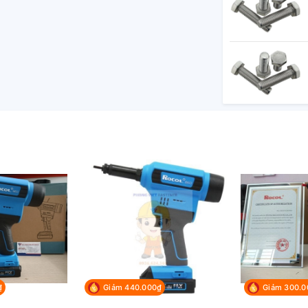
...
mũi luôn bền và tăng năng suất...
₫
Giảm 440.000₫
Giảm 300.0