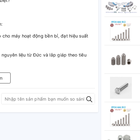
 biệt?
n:
 cho máy hoạt động bền bỉ, đạt hiệu suất
uyên liệu từ Đức và lắp giáp theo tiêu
m
cho việc điều chỉnh được dễ dàng tiện dụng,