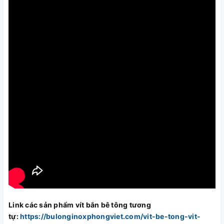
Link các sản phẩm vít bắn bê tông tương
tự:
https://bulonginoxphongviet.com/vit-be-tong-vit-