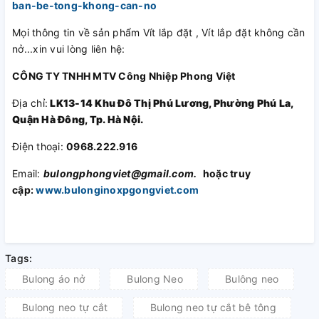
ban-be-tong-khong-can-no
Mọi thông tin về sản phẩm Vít lắp đặt , Vít lắp đặt không cần
nở...xin vui lòng liên hệ:
CÔNG TY TNHH MTV Công Nhiệp Phong Việt
Địa chỉ:
LK13-14 Khu Đô Thị Phú Lương, Phường Phú La,
Quận Hà Đông, Tp. Hà Nội.
Điện thoại:
0968.222.916
Email:
bulongphongviet@gmail.com.
hoặc truy
cập:
www.bulonginoxpgongviet.com
Tags:
Bulong áo nở
Bulong Neo
Bulông neo
Bulong neo tự cắt
Bulong neo tự cắt bê tông