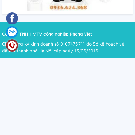
Công ty TNHH MTV công nghiệp Phong Việt
Giấy đăng ký kinh doanh số 0107475711 do Sở kế hoạch và
đầu tư thành phố Hà Nội cấp ngày 15/06/2016
Địa chỉ:
Địa chỉ: LK13-14 Khu đô thị mới Phú Lương, Phường
Phú La, Quận Hà Đông, Hà Nội
Điện thoại:
0968.222.916
Email:
bulongphongviet@gmail.com
Hỗ trợ thanh toán
Mở rộng chân trang