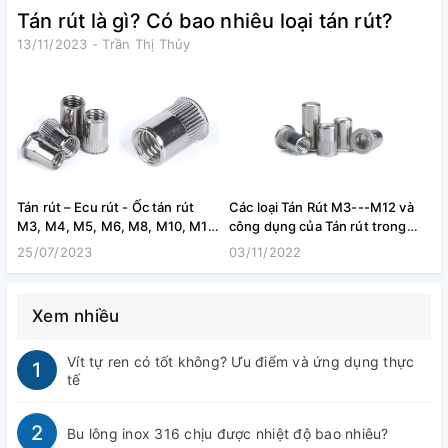
Tán rút là gì? Có bao nhiêu loại tán rút?
13/11/2023 - Trần Thị Thủy
Tán rút – Ecu rút - Ốc tán rút
Các loại Tán Rút M3---M12 và
S
M3, M4, M5, M6, M8, M10, M12
công dụng của Tán rút trong
b
inox 304
sản xuất hiện nay?
25/07/2023
03/11/2022
Xem nhiều
Vít tự ren có tốt không? Ưu điểm và ứng dụng thực
1
tế
2
Bu lông inox 316 chịu được nhiệt độ bao nhiêu?