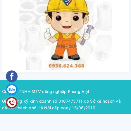
Công ty TNHH MTV công nghiệp Phong Việt
Giấy đăng ký kinh doanh số 0107475711 do Sở kế hoạch và
đầu tư thành phố Hà Nội cấp ngày 15/06/2016
Địa chỉ:
Địa chỉ: LK13-14 Khu đô thị mới Phú Lương, Phường
Phú La, Quận Hà Đông, Hà Nội