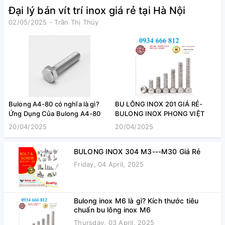
Đại lý bán vít trí inox giá rẻ tại Hà Nội
02/05/2025 - Trần Thị Thủy
Bulong A4-80 có nghĩa là gì?
BU LÔNG INOX 201 GIÁ RẺ-
B
Ứng Dụng Của Bulong A4-80
BULONG INOX PHONG VIỆT
20/04/2025
20/04/2025
BULONG INOX 304 M3---M30 Giá Rẻ
Friday, 04 April, 2025
Bulong inox M6 là gì? Kích thước tiêu
chuẩn bu lông inox M6
Thursday, 03 April, 2025