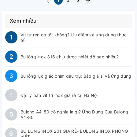
2
3
1
Xem nhiều
Vít tự ren có tốt không? Ưu điểm và ứng dụng thực
1
tế
2
Bu lông inox 316 chịu được nhiệt độ bao nhiêu?
3
Bu lông lục giác chìm đầu trụ: Báo giá sỉ và ứng dụng
4
Đại lý bán vít trí inox giá rẻ tại Hà Nội
Bulong A4-80 có nghĩa là gì? Ứng Dụng Của Bulong
5
A4-80
BU LÔNG INOX 201 GIÁ RẺ- BULONG INOX PHONG
6
VIỆT