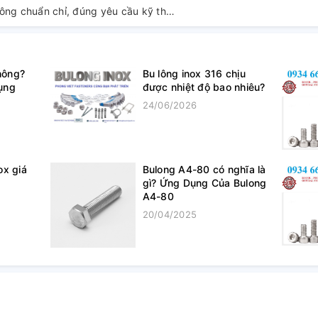
Cách đọc ký hiệu bu lông chuẩn chỉ, đúng yêu cầu kỹ thuật.
không?
Bu lông inox 316 chịu
ụng
được nhiệt độ bao nhiêu?
24/06/2026
nox giá
Bulong A4-80 có nghĩa là
gì? Ứng Dụng Của Bulong
A4-80
20/04/2025