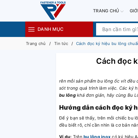
TRANG CHỦ
GIỚ
DANH MỤC
Trang chủ
Tin tức
Cách đọc ký hiệu bu lông chuẩn
Cách đọc k
rên mỗi sản phẩm bu lông ốc vít đều 
sót trong quá trình làm việc. Các ký
bu lông
khá đơn giản, hãy cùng Bu Lôn
Hướng dẫn cách đọc ký h
Để ý bạn sẽ thấy, trên mỗi chiếc bu 
đều biết rõ, chỉ cần nhìn là cơ bản 
Ví dụ:
Trên
bu lông inox
có ký hiệu A