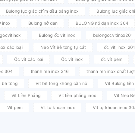
Bulong lục giác chìm đầu bằng inox
Bulong lục giác ch
 inox
Bulong nở đạn
BULONG nở đạn inox 304
gocvitinox
Bulong ốc vít inox
bulongocvitinox201
nox các loại
Neo Vít Bê tông tự cắt
ốc_vít_inox_20
Ốc vít các loại
Ốc vít inox
ốc vít pem
ox 304
thanh ren inox 316
thanh ren inox chất lượ
g bê tông
Vít bê tông không cần nở
Vít Bulong liề
Vít Liền Phẳng
Vít liền phẳng inox
Vít Neo B
Vít pem
Vít tự khoan inox
Vít tự khoan inox 30