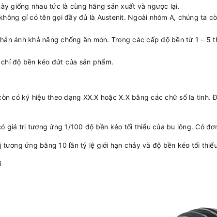
này giống nhau tức là cùng hãng sản xuất và ngược lại.
hông gỉ có tên gọi đầy đủ là Austenit. Ngoài nhóm A, chúng ta c
ản ánh khả năng chống ăn mòn. Trong các cấp độ bền từ 1 – 5 th
 chỉ độ bền kéo đứt của sản phẩm.
òn có ký hiệu theo dạng XX.X hoặc X.X bằng các chữ số la tinh. Đ
ó giá trị tương ứng 1/100 độ bền kéo tối thiểu của bu lông. Có đơ
 tương ứng bằng 10 lần tỷ lệ giới hạn chảy và độ bền kéo tối thiể
i