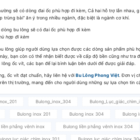
hường sẽ có dòng đai ốc phù hợp đi kèm, Cả hai hỗ trợ lẫn nhau, 
 trùng bài” ăn ý trong nhiều ngành, đặc biệt là ngành cơ khí.
phù hợp đi kèm
bu lông giúp người dùng lựa chọn được các dòng sản phẩm phù hợ
 này, bạn còn có thể nhận biết được về cấp độ bền cũng như tra đư
lông ốc vít, các bạn để lại bình luận bên dưới để được giải đáp.
g, ốc vít đạt chuẩn, hãy liên hệ với
Bu Lông P
hong Việt
. Đơn vị c
trên thị trường, mang đến cho người dùng những sự lựa chọn tin c
inox_201
Bulong_inox_304
Bulong_Lục_giác_chìm_
Bulong inox 201
Bulong inox 304
Bulong 
 liền phẳng vênh inox
Bulong liền phẳng vênh inox 304
ulong lục giác chìm inox 201
Bulong lục giác chìm inox 30