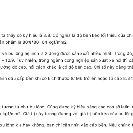
 ta thấy có ký hiệu là 8.8. Có nghĩa là độ bền kéo tối thiểu của 
u sản phẩm là 80%*80=64 kgf/mm2.
t và bu lông hệ inch là 2 dòng được sản xuất nhiều nhất. Trong đó
8 – 12.9. Tuy nhiên, trong ngành công nghiệp sản xuất xe hơi thì 
cường độ cao, nói cách khác là có độ bền cao. Chỉ số này càng th
nh dấu cấp bền khi có kích thước từ M6 trở lên hoặc từ cấp 8.8 t
.
tương tự như bu lông. Cũng được ký hiệu bằng các con số latin. C
à kgf/mm2. Giá trị này tương đương với giá trị bền kéo của bu lông
 bu lông kia hay không, bạn chỉ cần nhìn vào cấp bền. Nếu chúng