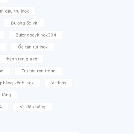
ìm đầu trụ inox
Bulong ốc vít
Bulongocvitinox304
1
Ốc tán rút inox
thanh ren giá rẻ
ng
Trụ tán ren trong
n phẳng vênh inox
Vít inox
ê tông
4
Vít đầu bằng